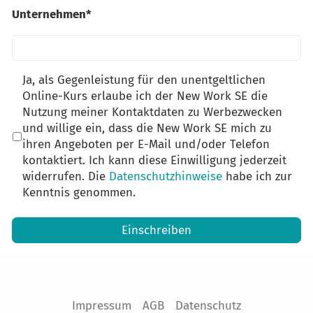
ist
Unternehmen*
erforderlich
Dieses
Ja, als Gegenleistung für den unentgeltlichen
Feld
Online-Kurs erlaube ich der New Work SE die
ist
Nutzung meiner Kontaktdaten zu Werbezwecken
erforderlich
und willige ein, dass die New Work SE mich zu
ihren Angeboten per E-Mail und/oder Telefon
kontaktiert. Ich kann diese Einwilligung jederzeit
widerrufen. Die
Datenschutzhinweise
habe ich zur
Kenntnis genommen.
Einschreiben
Einschreiben
Impressum
AGB
Datenschutz
Impressum
AGB
Datenschutz