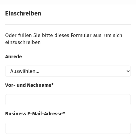
Einschreiben
Oder füllen Sie bitte dieses Formular aus, um sich
einzuschreiben
Anrede
Dieses
Feld
ist
Vor- und Nachname*
erforderlich
Dieses
Feld
ist
Business E-Mail-Adresse*
erforderlich
Dieses
Feld